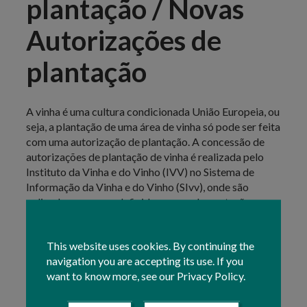
plantação / Novas
Autorizações de
plantação
A vinha é uma cultura condicionada União Europeia, ou
seja, a plantação de uma área de vinha só pode ser feita
com uma autorização de plantação. A concessão de
autorizações de plantação de vinha é realizada pelo
Instituto da Vinha e do Vinho (IVV) no Sistema de
Informação da Vinha e do Vinho (SIvv), onde são
aplicadas as regras definidas na regulamentação
nacional e comunitária para as replantações de vinha e
a emissão de novas autorizações de plantação.
This website uses cookies. By continuing the
navigation you are accepting its use. If you
Novas autorizações de plantação, são autorizações
want to know more, see our Privacy Policy.
atribuídas anualmente, sendo obrigatório submeter
uma candidatura na plataforma SIVV, durante o