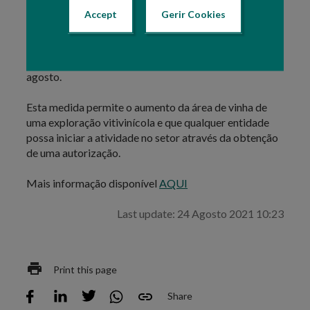
período de 1 de abril e 15 de maio, de cada ano.
Accept
Gerir Cookies
A distribuição é feita por aplicação das regras
publicadas por despacho da tutela até 1 de março de
cada ano, sendo a decisão comunicada até 1 de
agosto.
Esta medida permite o aumento da área de vinha de
uma exploração vitivinícola e que qualquer entidade
possa iniciar a atividade no setor através da obtenção
de uma autorização.
Mais informação disponível
AQUI
Last update: 24 Agosto 2021 10:23
Print this page
Share