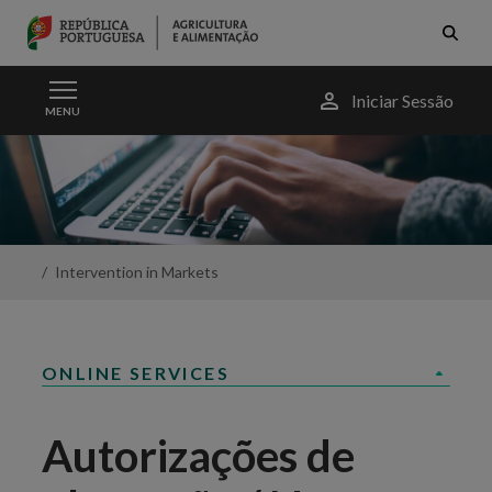
Skip to Main Content
Menu
Iniciar Sessão
MENU
do
utilizador
Novas
Autorizações
de
Plantação
de
Vinha
Intervention in Markets
-
Portal
da
Agricultura
ONLINE SERVICES
Autorizações de