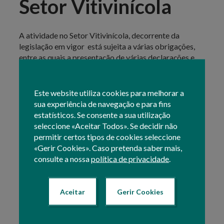
Setor Vitivinícola
A atividade no Setor Vitivinícola, decorrente da
legislação em vigor está sujeita a várias obrigações,
entre as quais a presentação de várias declarações e
certificados.
Atualmente são disponibilizados procedimentos
Este website utiliza cookies para melhorar a
online relativos às seguintes obrigações:
sua experiência de navegação e para fins
Documento de Acompanhamento
estatísticos. Se consente a sua utilização
seleccione «Aceitar Todos». Se decidir não
Certificado de Origem
permitir certos tipos de cookies seleccione
«Gerir Cookies». Caso pretenda saber mais,
Declaração de Colheita e Produção
consulte a nossa
política de privacidade
.
Declaração de Existências
Declaração de Operação de Enriquecimento
Aceitar
Gerir Cookies