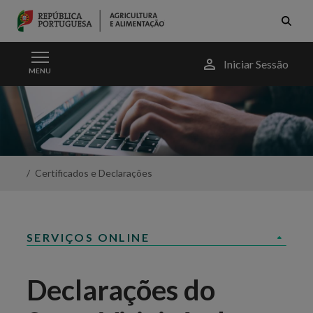
Skip to Main Content
Menu
Iniciar Sessão
MENU
do
utilizador
Declarações
do
Setor
Vitivinícola
-
Portal
Certificados e Declarações
da
Agricultura
SERVIÇOS ONLINE
Declarações do