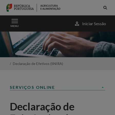
Skip to Main Content
Menu
Iniciar Sessão
MENU
do
utilizador
Ovinos
e
Caprinos
-
Declaração
Existências
Declaração de Efetivos (SNIRA)
-
Portal
da
Agricultura
SERVIÇOS ONLINE
Declaração de