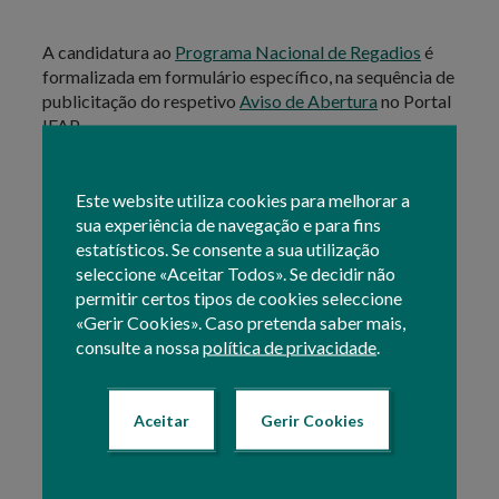
A candidatura ao
Programa Nacional de Regadios
é
formalizada em formulário específico, na sequência de
publicitação do respetivo
Aviso de Abertura
no Portal
IFAP.
Esse formulário encontra-se disponível na
Área
Reservada
do Portal IFAP, em
O Meu Processo »
Este website utiliza cookies para melhorar a
Apoios ao Investimento » Desenvolvimento Rural e
sua experiência de navegação e para fins
Pescas (2020) » Programa Nacional de Regadios
estatísticos. Se consente a sua utilização
(PNRegadios) » Submissão de candidaturas
,
seleccione «Aceitar Todos». Se decidir não
encontrando-se disponíveis os manuais de apoio
permitir certos tipos de cookies seleccione
na
respetiva área
do Portal.
«Gerir Cookies». Caso pretenda saber mais,
consulte a nossa
política de privacidade
.
Nota:
Esta informação representa um resumo
geral do assunto e não dispensa a consulta das
Aceitar
Gerir Cookies
condições e recomendações relativas ao
Portal do IFAP
programa no
, assim como a
respetiva legislação.