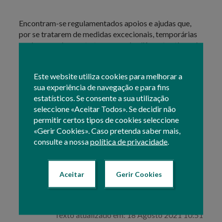
Encontram-se regulamentados apoios e ajudas que,
por se tratarem de medidas excecionais, temporárias
ou de enquadramento transversal a diferentes tipos de
intervenientes, são agrupadas de forma particular.
Este website utiliza cookies para melhorar a
Nessa tipologia, são disponibilizados atualmente
sua experiência de navegação e para fins
procedimentos
online
associados aos seguintes
estatísticos. Se consente a sua utilização
apoios:
seleccione «Aceitar Todos». Se decidir não
permitir certos tipos de cookies seleccione
Aves, Suínos, Ovos e Leite
«Gerir Cookies». Caso pretenda saber mais,
Apoio aos Custos de Energia
consulte a nossa
política de privacidade
.
Isenção da Taxa de Audiovisual
Para consultar as candidaturas, ou ações associadas às
Aceitar
Gerir Cookies
mesmas, que se encontram ao seu dispor
online
sobre
estes temas, selecione e consulte um dos itens no
submenu lateral.
Texto atualizado em: 18 Agosto 2021 10:51