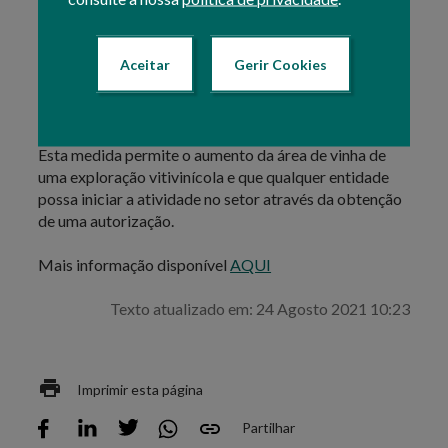
período de 1 de abril e 15 de maio, de cada ano.
A distribuição é feita por aplicação das regras
Aceitar
Gerir Cookies
publicadas por despacho da tutela até 1 de março de
cada ano, sendo a decisão comunicada até 1 de
agosto.
Esta medida permite o aumento da área de vinha de
uma exploração vitivinícola e que qualquer entidade
possa iniciar a atividade no setor através da obtenção
de uma autorização.
Mais informação disponível
AQUI
Texto atualizado em: 24 Agosto 2021 10:23
Imprimir esta página
Partilhar