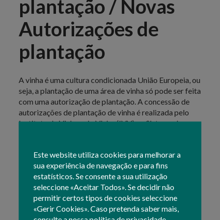
plantação / Novas
Autorizações de
plantação
A vinha é uma cultura condicionada União Europeia, ou
seja, a plantação de uma área de vinha só pode ser feita
com uma autorização de plantação. A concessão de
autorizações de plantação de vinha é realizada pelo
Instituto da Vinha e do Vinho (IVV) no Sistema de
Informação da Vinha e do Vinho (SIvv), onde são
aplicadas as regras definidas na regulamentação
Este website utiliza cookies para melhorar a
nacional e comunitária para as replantações de vinha e
sua experiência de navegação e para fins
a emissão de novas autorizações de plantação.
estatísticos. Se consente a sua utilização
seleccione «Aceitar Todos». Se decidir não
Novas autorizações de plantação, são autorizações
permitir certos tipos de cookies seleccione
atribuídas anualmente, sendo obrigatório submeter
«Gerir Cookies». Caso pretenda saber mais,
uma candidatura na plataforma SIVV, durante o
consulte a nossa
política de privacidade
.