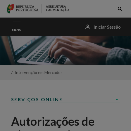
Skip to Main Content
Menu
Iniciar Sessão
MENU
do
utilizador
Novas
Autorizações
de
Plantação
de
Vinha
Intervenção em Mercados
-
Portal
da
Agricultura
SERVIÇOS ONLINE
Autorizações de