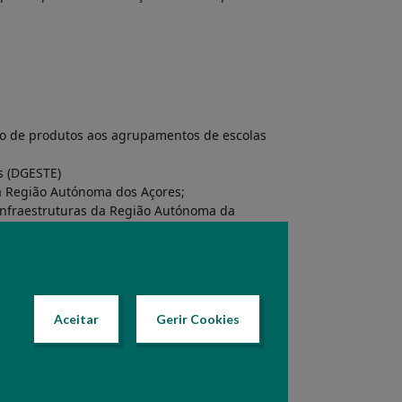
ção de produtos aos agrupamentos de escolas
s (DGESTE)
a Região Autónoma dos Açores;
Infraestruturas da Região Autónoma da
 municípios (Continente);
s despesas com a monotorização e avaliação
o, para a execução das medidas
Aceitar
Gerir Cookies
de produtos carecem de aprovação junto