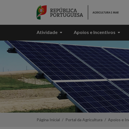
Skip to Main Content
Atividade
Apoios e Incentivos
Regime
Escolar
-
Portal
da
Agricultura
Página Inicial
Portal da Agricultura
Apoios e In