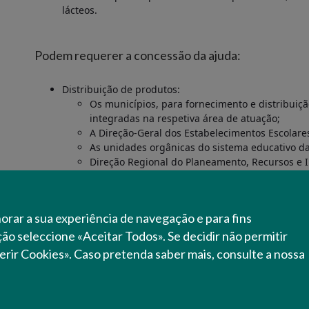
lácteos.
Podem requerer a concessão da ajuda:
Distribuição de produtos:
Os municípios, para fornecimento e distribui
integradas na respetiva área de atuação;
A Direção-Geral dos Estabelecimentos Escolare
As unidades orgânicas do sistema educativo d
Direção Regional do Planeamento, Recursos e 
Madeira;
Agrupamentos de escolas não abrangidos pelos
Direcção-Geral da Saúde (DGS) para o pagamento da
horar a sua experiência de navegação e para fins
da eficácia do Regime Escolar;
Outras entidades, a selecionar por concurso públic
ação seleccione «Aceitar Todos». Se decidir não permitir
complementares de acompanhamento
erir Cookies». Caso pretenda saber mais, consulte a nossa
As entidades requerentes do apoio à distribuição 