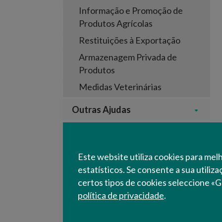
Informação e Promoção de
Produtos Agrícolas
Restituições à Exportação
Armazenagem Privada de
Produtos
Medidas Veterinárias
Outras Ajudas
Linhas de Crédito
Seguros Agrícolas
Este website utiliza cookies para mel
estatísticos. Se consente a sua utiliz
Pagamentos
certos tipos de cookies seleccione «G
política de privacidade
.