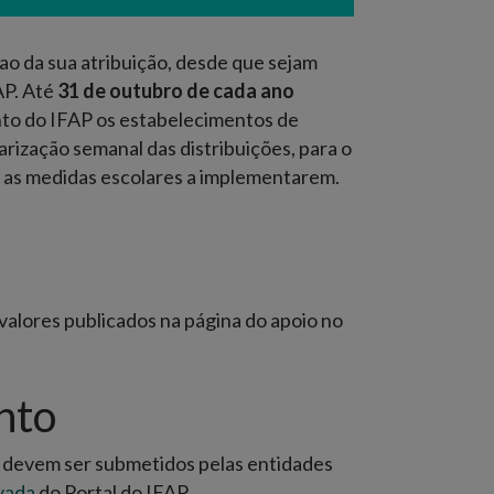
e julho anterior ao início do ano letivo
, a
ao da sua atribuição, desde que sejam
AP. Até
31 de outubro de cada ano
nto do IFAP os estabelecimentos de
rização semanal das distribuições, para o
, as medidas escolares a implementarem.
valores publicados na página do apoio no
nto
e, devem ser submetidos pelas entidades
vada
do Portal do IFAP.