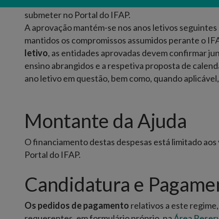
do IFAP, mediante um pedido de aprovação até
31 d
submeter no Portal do IFAP.
A aprovação mantém-se nos anos letivos seguintes 
mantidos os compromissos assumidos perante o IF
letivo
, as entidades aprovadas devem confirmar ju
ensino abrangidos e a respetiva proposta de calenda
ano letivo em questão, bem como, quando aplicável
Montante da Ajuda
O financiamento destas despesas está limitado aos 
Portal do IFAP.
Candidatura e Pagame
Os pedidos de pagamento
relativos a este regim
requerentes, em formulário próprio, na
Área Reser