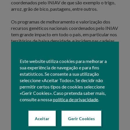
coordenados pelo INIAV de que são exemplo o trigo,
arroz, grão de bico, pastagens, entre outros.
Os programas de melhoramento e valorização dos
recursos genéticos nacionais coordenados pelo INIAV
tem grande impacto em todo o país, em particular nos
territórios de baixa densidade, e incidem nas cadeias
de valor da fruticultura, viticultura e enologia, cereais,
leguminosas, horticultura, olival e azeite, pastagens e
forragens, produção animal.
Este website utiliza cookies para melhorar a
sua experiência de navegação e para fins
estatísticos. Se consente a sua utilização
Mais informação no Portal do INIAV,I.P.
seleccione «Aceitar Todos». Se decidir não
permitir certos tipos de cookies seleccione
«Gerir Cookies». Caso pretenda saber mais,
consulte a nossa
política de privacidade
.
No âmbito dos recursos genéticos animais são
desenvolvidos Programas de melhoramento de
animais de raças puras (autóctones e exóticas)
executados por organizações de criadores
Aceitar
Gerir Cookies
portuguesas reconhecidas, que são sujeitos a controlo