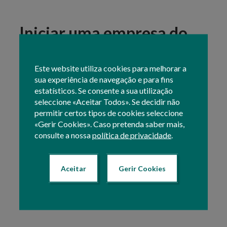
Iniciar uma empresa do
setor alimentar
Este website utiliza cookies para melhorar a
sua experiência de navegação e para fins
Conheça a informação no
portal da DGAV
relativa a:
estatísticos. Se consente a sua utilização
Licenciamento
seleccione «Aceitar Todos». Se decidir não
Registo e Aprovação de Estabelecimentos e
permitir certos tipos de cookies seleccione
Operadores
«Gerir Cookies». Caso pretenda saber mais,
Sistema de Gestão de Segurança Alimentar –
consulte a nossa
política de privacidade
.
HACCP
Formação
Rastreabilidade
Aceitar
Gerir Cookies
Comercialização de Pequenas Quantidades
Produzir Alimentos em Casa
Texto atualizado em: 25 Agosto 2021 15:44