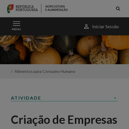
Skip to Main Content
Menu
Iniciar Sessão
MENU
do
utilizador
Criação
de
Empresas
-
Portal
da
Alimentos para Consumo Humano
Agricultura
ATIVIDADE
Criação de Empresas