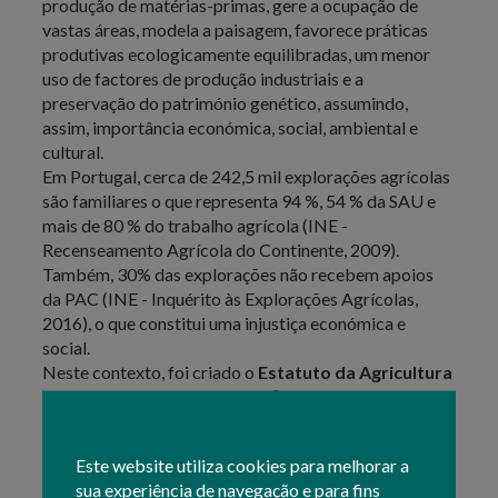
produção de matérias-primas, gere a ocupação de
vastas áreas, modela a paisagem, favorece práticas
produtivas ecologicamente equilibradas, um menor
uso de factores de produção industriais e a
preservação do património genético, assumindo,
assim, importância económica, social, ambiental e
cultural.
Em Portugal, cerca de 242,5 mil explorações agrícolas
são familiares o que representa 94 %, 54 % da SAU e
mais de 80 % do trabalho agrícola (INE -
Recenseamento Agrícola do Continente, 2009).
Também, 30% das explorações não recebem apoios
da PAC (INE - Inquérito às Explorações Agrícolas,
2016), o que constitui uma injustiça económica e
social.
Neste contexto, foi criado o
Estatuto da Agricultura
Familiar
, através do
Dec-Lei n.º 64/2018
, de 7 de
agosto, regulamentado pela
Portaria n.º 73/2019
, de 7
de março, alterados, respetivamente, pelo
Decreto-Lei
Este website utiliza cookies para melhorar a
n.º81/2021
, de 11 de outubro e pela
Portaria n.º
sua experiência de navegação e para fins
228/2021
, de 25 de outubro.