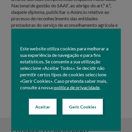
Nacional de gestão do SAAF, ao abrigo do art.º 6.º,
daquele diploma, publicitar o Anúncio relativo ao
processo de reconhecimento das entidades
prestadoras do serviço de aconselhamento agrícola e
florestal e disponibilizar as
Normas Técnicas de
Procedimento para efeitos de reconhecimento das
entidades prestadoras do Serviço de Aconselhamento
Este website utiliza cookies para melhorar a
Agrícola e Florestal
.
sua experiência de navegação e para fins
estatísticos. Se consente a sua utilização
sítio do
Esta informação não dispensa a consulta do
seleccione «Aceitar Todos». Se decidir não
SAAF
.
permitir certos tipos de cookies seleccione
«Gerir Cookies». Caso pretenda saber mais,
consulte a nossa
política de privacidade
.
Texto atualizado em: 20 Janeiro 2025 10:53
Aceitar
Gerir Cookies
Entidades relacionadas